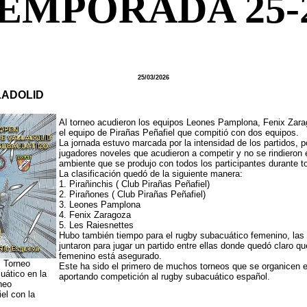
EMPORADA 25-
25/03/2026
LADOLID
Al torneo acudieron los equipos Leones Pamplona, Fenix Zarag
el equipo de Pirañas Peñafiel que compitió con dos equipos.
La jornada estuvo marcada por la intensidad de los partidos, p
jugadores noveles que acudieron a competir y no se rindieron
ambiente que se produjo con todos los participantes durante to
La clasificación quedó de la siguiente manera:
1. Pirañinchis ( Club Pirañas Peñafiel)
2. Pirañones ( Club Pirañas Peñafiel)
3. Leones Pamplona
4. Fenix Zaragoza
5. Les Raiesnettes
Hubo también tiempo para el rugby subacuático femenino, las 
juntaron para jugar un partido entre ellas donde quedó claro qu
femenino está asegurado.
I Torneo
Este ha sido el primero de muchos torneos que se organicen en
uático en la
aportando competición al rugby subacuático español.
neo
el con la