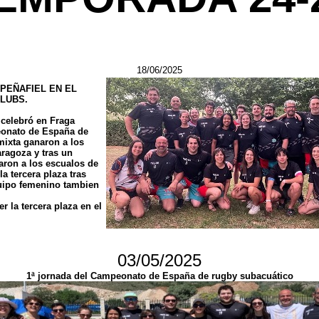
18/06/2025
PEÑAFIEL EN EL
LUBS.
 celebró en Fraga
eonato de España de
ixta ganaron a los
ragoza y tras un
ron a los escualos de
a tercera plaza tras
uipo femenino tambien
 la tercera plaza en el
03/05/2025
1ª jornada del Campeonato de España de rugby subacuático