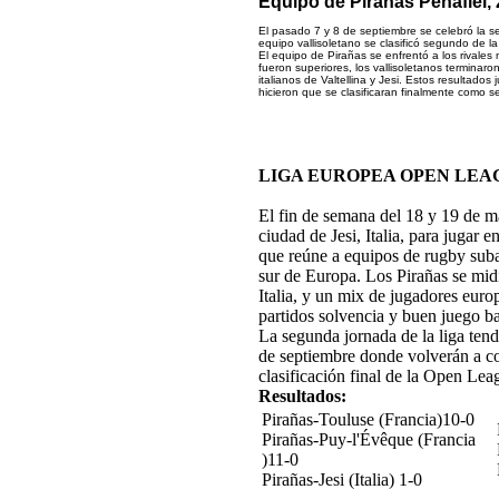
Equipo de Pirañas Peñafiel, 
El pasado 7 y 8 de septiembre se celebró la 
equipo vallisoletano se clasificó segundo de la 
El equipo de Pirañas se enfrentó a los rivale
fueron superiores, los vallisoletanos terminar
italianos de Valtellina y Jesi. Estos resultado
hicieron que se clasificaran finalmente como s
LIGA EUROPEA OPEN LEAG
El fin de semana del 18 y 19 de ma
ciudad de Jesi, Italia, para jugar e
que reúne a equipos de rugby suba
sur de Europa. Los Pirañas se mid
Italia, y un mix de jugadores eur
partidos solvencia y buen juego ba
La segunda jornada de la liga tend
de septiembre donde volverán a co
clasificación final de la Open Lea
Resultados:
Pirañas-Touluse (Francia)10-0
Pirañas-Puy-l'Évêque (Francia
)11-0
Pirañas-Jesi (Italia) 1-0