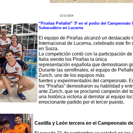
12/11/2024
“Pirañas Peñafiel” 3º en el podio del Campeonato 
Subacuático en Lucerna
El equipo de Pirañas alcanzó un destacado t
Internacional de Lucerna, celebrado este fi
en Suiza.
La competición contó con la participación de
Italia siendo los Pirañas la única
representación española que demostraron gra
Durante las semifinales, el equipo de Peñafie
Zurich, uno de los equipos más
fuertes y experimentados del campeonato. En
los “Pirañas” demostraron su habilidad y ent
ante Zurich, que se proclamó campeón del to
una histórica victoria al derrotar al equipo l
emocionante partido por el tercer puesto.
Castilla y León tercera en el Campeonato 