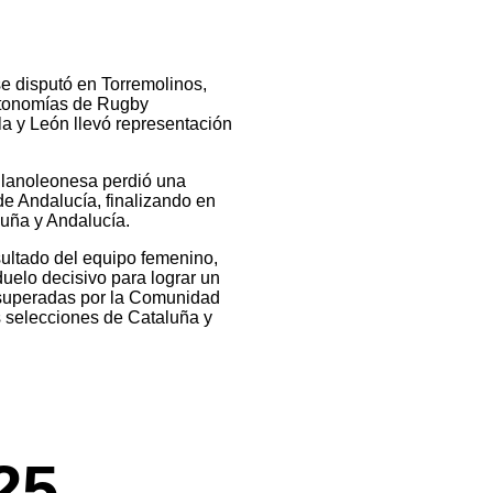
e disputó en Torremolinos,
tonomías de Rugby
la y León llevó representación
ellanoleonesa perdió una
de Andalucía, finalizando en
luña y Andalucía.
sultado del equipo femenino,
uelo decisivo para lograr un
 superadas por la Comunidad
s selecciones de Cataluña y
25